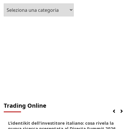
Seleziona
la
Categoria
Trading Online
Finanza
Lifestyle
Trading online
L’identikit dell’investitore italiano: cosa rivela la
nuova ricerca presentata al Directa Summit 2026