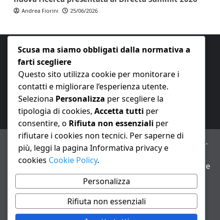
Andrea Fiorini
25/06/2026
Scusa ma siamo obbligati dalla normativa a
farti scegliere
Questo sito utilizza cookie per monitorare i
contatti e migliorare l’esperienza utente.
E-mail:
redazione@nuovaeconomia.it
Seleziona
Personalizza
per scegliere la
tipologia di cookies,
Accetta tutti
per
consentire, o
Rifiuta non essenziali
per
rifiutare i cookies non tecnici. Per saperne di
ANNO XXIII – Testata giornalistica reg. Trib. Milano n.
più, leggi la pagina Informativa privacy e
487 del 20/9/2002 – Dir. resp. Andrea Fiorini
cookies
Cookie Policy
.
Avviso IA: alcuni articoli di questo sito possono essere
realizzati con il supporto di sistemi di intelligenza
Personalizza
artificiale con supervisione e verifica di un redattore
Rifiuta non essenziali
Informativa privacy e cookie