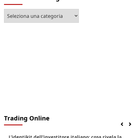
Seleziona
la
Categoria
Trading Online
Finanza
Lifestyle
Trading online
L’identikit dell’investitore italiano: cosa rivela la