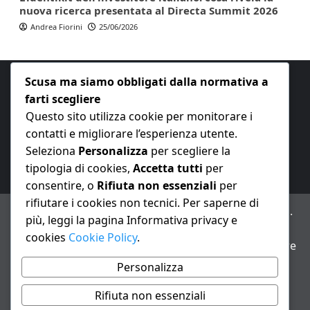
nuova ricerca presentata al Directa Summit 2026
Andrea Fiorini
25/06/2026
Scusa ma siamo obbligati dalla normativa a
farti scegliere
Questo sito utilizza cookie per monitorare i
contatti e migliorare l’esperienza utente.
E-mail:
redazione@nuovaeconomia.it
Seleziona
Personalizza
per scegliere la
tipologia di cookies,
Accetta tutti
per
consentire, o
Rifiuta non essenziali
per
rifiutare i cookies non tecnici. Per saperne di
ANNO XXIII – Testata giornalistica reg. Trib. Milano n.
più, leggi la pagina Informativa privacy e
487 del 20/9/2002 – Dir. resp. Andrea Fiorini
cookies
Cookie Policy
.
Avviso IA: alcuni articoli di questo sito possono essere
realizzati con il supporto di sistemi di intelligenza
Personalizza
artificiale con supervisione e verifica di un redattore
Rifiuta non essenziali
Informativa privacy e cookie