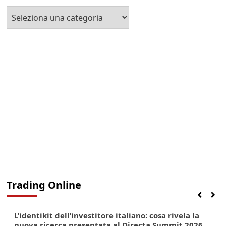
Seleziona
la
Categoria
Trading Online
Finanza
Lifestyle
Trading online
L’identikit dell’investitore italiano: cosa rivela la
nuova ricerca presentata al Directa Summit 2026