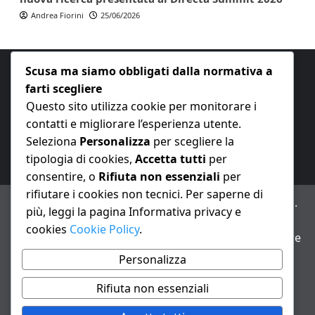
Andrea Fiorini
25/06/2026
Scusa ma siamo obbligati dalla normativa a
farti scegliere
Questo sito utilizza cookie per monitorare i
contatti e migliorare l’esperienza utente.
E-mail:
redazione@nuovaeconomia.it
Seleziona
Personalizza
per scegliere la
tipologia di cookies,
Accetta tutti
per
consentire, o
Rifiuta non essenziali
per
rifiutare i cookies non tecnici. Per saperne di
ANNO XXIII – Testata giornalistica reg. Trib. Milano n.
più, leggi la pagina Informativa privacy e
487 del 20/9/2002 – Dir. resp. Andrea Fiorini
cookies
Cookie Policy
.
Avviso IA: alcuni articoli di questo sito possono essere
realizzati con il supporto di sistemi di intelligenza
Personalizza
artificiale con supervisione e verifica di un redattore
Rifiuta non essenziali
Informativa privacy e cookie