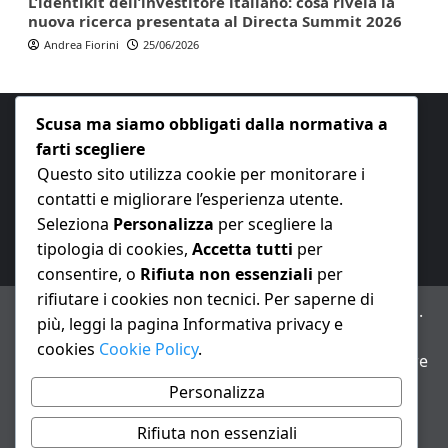
L’identikit dell’investitore italiano: cosa rivela la
nuova ricerca presentata al Directa Summit 2026
Andrea Fiorini
25/06/2026
Scusa ma siamo obbligati dalla normativa a
farti scegliere
Questo sito utilizza cookie per monitorare i
contatti e migliorare l’esperienza utente.
E-mail:
redazione@nuovaeconomia.it
Seleziona
Personalizza
per scegliere la
tipologia di cookies,
Accetta tutti
per
consentire, o
Rifiuta non essenziali
per
rifiutare i cookies non tecnici. Per saperne di
ANNO XXIII – Testata giornalistica reg. Trib. Milano n.
più, leggi la pagina Informativa privacy e
487 del 20/9/2002 – Dir. resp. Andrea Fiorini
cookies
Cookie Policy
.
Avviso IA: alcuni articoli di questo sito possono essere
realizzati con il supporto di sistemi di intelligenza
Personalizza
artificiale con supervisione e verifica di un redattore
Rifiuta non essenziali
Informativa privacy e cookie