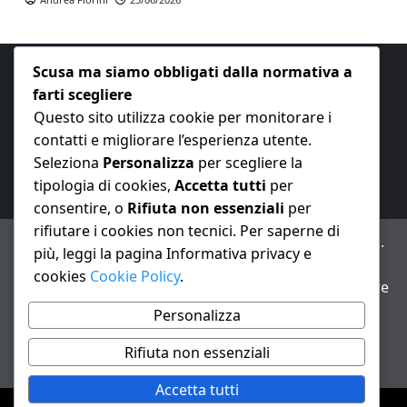
Scusa ma siamo obbligati dalla normativa a
farti scegliere
Questo sito utilizza cookie per monitorare i
contatti e migliorare l’esperienza utente.
E-mail:
redazione@nuovaeconomia.it
Seleziona
Personalizza
per scegliere la
tipologia di cookies,
Accetta tutti
per
consentire, o
Rifiuta non essenziali
per
rifiutare i cookies non tecnici. Per saperne di
ANNO XXIII – Testata giornalistica reg. Trib. Milano n.
più, leggi la pagina Informativa privacy e
487 del 20/9/2002 – Dir. resp. Andrea Fiorini
cookies
Cookie Policy
.
Avviso IA: alcuni articoli di questo sito possono essere
realizzati con il supporto di sistemi di intelligenza
Personalizza
artificiale con supervisione e verifica di un redattore
Rifiuta non essenziali
Informativa privacy e cookie
Accetta tutti