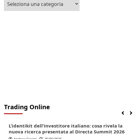
Seleziona
la
Categoria
Trading Online
Finanza
Lifestyle
Trading online
L’identikit dell’investitore italiano: cosa rivela la
nuova ricerca presentata al Directa Summit 2026
Andrea Fiorini
25/06/2026