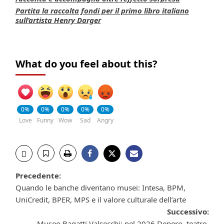
Partita la raccolta fondi per il primo libro italiano
sull’artista Henry Darger
What do you feel about this?
0%
0%
0%
0%
0%
Love
Funny
Wow
Sad
Angry
Navigazione
Precedente:
Quando le banche diventano musei: Intesa, BPM,
articolo
UniCredit, BPER, MPS e il valore culturale dell’arte
Successivo:
Museo Bagatti Valsecchi: nel 2026 Depero, teatro,