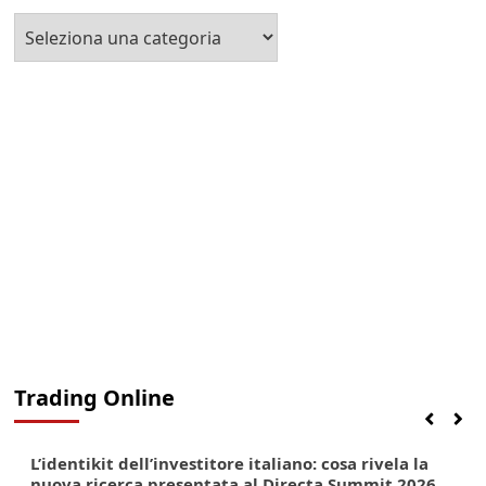
Seleziona
la
Categoria
Trading Online
Finanza
Lifestyle
Trading online
L’identikit dell’investitore italiano: cosa rivela la
nuova ricerca presentata al Directa Summit 2026