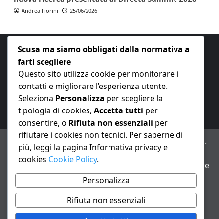
Andrea Fiorini
25/06/2026
Scusa ma siamo obbligati dalla normativa a
farti scegliere
Questo sito utilizza cookie per monitorare i
contatti e migliorare l’esperienza utente.
E-mail:
redazione@nuovaeconomia.it
Seleziona
Personalizza
per scegliere la
tipologia di cookies,
Accetta tutti
per
consentire, o
Rifiuta non essenziali
per
rifiutare i cookies non tecnici. Per saperne di
ANNO XXIII – Testata giornalistica reg. Trib. Milano n.
più, leggi la pagina Informativa privacy e
487 del 20/9/2002 – Dir. resp. Andrea Fiorini
cookies
Cookie Policy
.
Avviso IA: alcuni articoli di questo sito possono essere
realizzati con il supporto di sistemi di intelligenza
Personalizza
artificiale con supervisione e verifica di un redattore
Rifiuta non essenziali
Informativa privacy e cookie