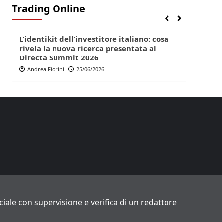
Trading Online
Finanza
Lifestyle
Trading online
Finan
L’identikit dell’investitore italiano: cosa
Direc
rivela la nuova ricerca presentata al
pop p
Directa Summit 2026
Andr
Andrea Fiorini
25/06/2026
ficiale con supervisione e verifica di un redattore