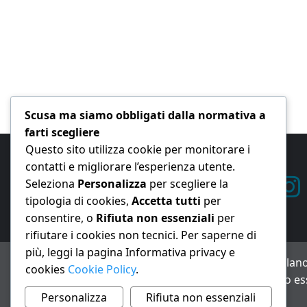
Scusa ma siamo obbligati dalla normativa a
farti scegliere
Questo sito utilizza cookie per monitorare i
contatti e migliorare l’esperienza utente.
Seleziona
Personalizza
per scegliere la
tipologia di cookies,
Accetta tutti
per
consentire, o
Rifiuta non essenziali
per
rifiutare i cookies non tecnici. Per saperne di
più, leggi la pagina Informativa privacy e
ANNO XXIII – Testata giornalistica reg. Trib. Milano
cookies
Cookie Policy
.
Avviso IA: alcuni articoli di questo sito possono es
Informativa privacy e cookie
Personalizza
Rifiuta non essenziali