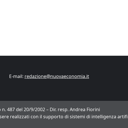
Finanza
Lifestyle
Trading online
ITCup, il Trading Bootcamp riparte il 18
marzo
Andrea Fiorini
14/03/2024
E-mail:
redazione@nuovaeconomia.it
 n. 487 del 20/9/2002 – Dir. resp. Andrea Fiorini
sere realizzati con il supporto di sistemi di intelligenza arti