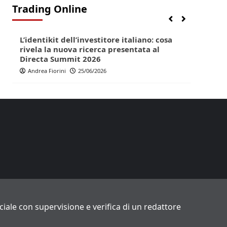
Trading Online
Finanza
Lifestyle
Trading online
Finan
L’identikit dell’investitore italiano: cosa
Direc
rivela la nuova ricerca presentata al
pop p
Directa Summit 2026
Andr
Andrea Fiorini
25/06/2026
ficiale con supervisione e verifica di un redattore