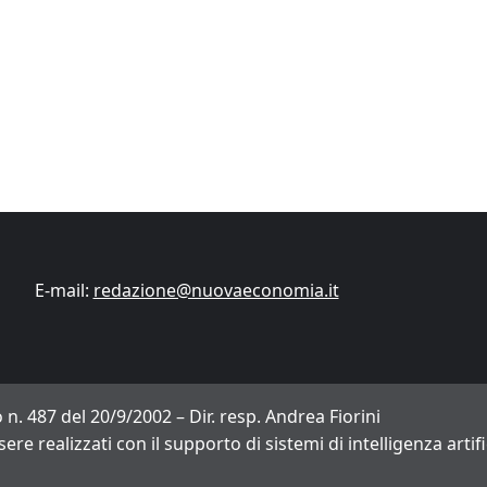
Finanza
Lifestyle
Trading online
ITCup, il Trading Bootcamp riparte il 18
marzo
Andrea Fiorini
14/03/2024
E-mail:
redazione@nuovaeconomia.it
 n. 487 del 20/9/2002 – Dir. resp. Andrea Fiorini
sere realizzati con il supporto di sistemi di intelligenza arti