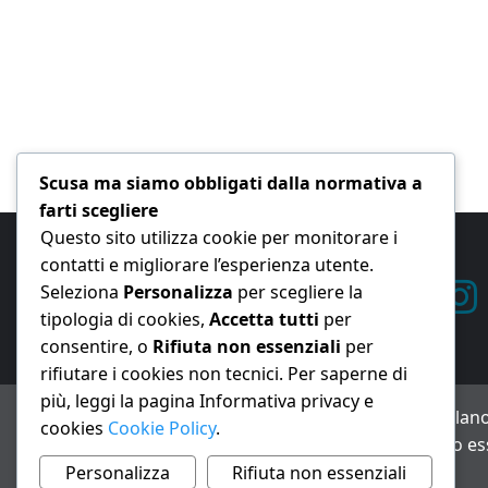
Scusa ma siamo obbligati dalla normativa a
farti scegliere
Questo sito utilizza cookie per monitorare i
contatti e migliorare l’esperienza utente.
Seleziona
Personalizza
per scegliere la
tipologia di cookies,
Accetta tutti
per
consentire, o
Rifiuta non essenziali
per
rifiutare i cookies non tecnici. Per saperne di
più, leggi la pagina Informativa privacy e
ANNO XXIII – Testata giornalistica reg. Trib. Milano
cookies
Cookie Policy
.
Avviso IA: alcuni articoli di questo sito possono es
Informativa privacy e cookie
Personalizza
Rifiuta non essenziali