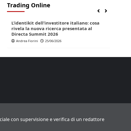
Trading Online
Finanza
Lifestyle
Trading online
Finan
L’identikit dell’investitore italiano: cosa
Direc
rivela la nuova ricerca presentata al
pop p
Directa Summit 2026
Andr
Andrea Fiorini
25/06/2026
ficiale con supervisione e verifica di un redattore