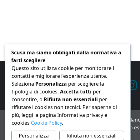
Scusa ma siamo obbligati dalla normativa a
farti scegliere
Questo sito utilizza cookie per monitorare i
contatti e migliorare l’esperienza utente.
Seleziona
Personalizza
per scegliere la
tipologia di cookies,
Accetta tutti
per
consentire, o
Rifiuta non essenziali
per
rifiutare i cookies non tecnici. Per saperne di
più, leggi la pagina Informativa privacy e
ANNO XXIII – Testata giornalistica reg. Trib. Milano
cookies
Cookie Policy
.
Avviso IA: alcuni articoli di questo sito possono es
Informativa privacy e cookie
Personalizza
Rifiuta non essenziali