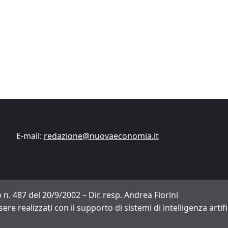
Finanza
Lifestyle
Trading online
ITCup, il Trading Bootcamp riparte il 18
marzo
Andrea Fiorini
14/03/2024
E-mail:
redazione@nuovaeconomia.it
 n. 487 del 20/9/2002 – Dir. resp. Andrea Fiorini
sere realizzati con il supporto di sistemi di intelligenza arti