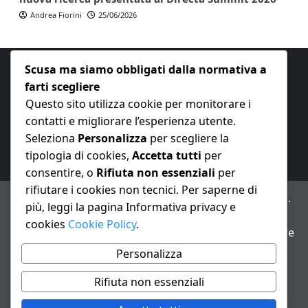
Andrea Fiorini
25/06/2026
Scusa ma siamo obbligati dalla normativa a
farti scegliere
Questo sito utilizza cookie per monitorare i
contatti e migliorare l’esperienza utente.
E-mail:
redazione@nuovaeconomia.it
Seleziona
Personalizza
per scegliere la
tipologia di cookies,
Accetta tutti
per
consentire, o
Rifiuta non essenziali
per
rifiutare i cookies non tecnici. Per saperne di
ANNO XXIII – Testata giornalistica reg. Trib. Milano n.
più, leggi la pagina Informativa privacy e
487 del 20/9/2002 – Dir. resp. Andrea Fiorini
cookies
Cookie Policy
.
Avviso IA: alcuni articoli di questo sito possono essere
realizzati con il supporto di sistemi di intelligenza
Personalizza
artificiale con supervisione e verifica di un redattore
Rifiuta non essenziali
Informativa privacy e cookie