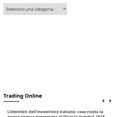
Seleziona
la
Categoria
Trading Online
Finanza
Lifestyle
Trading online
L’identikit dell’investitore italiano: cosa rivela la
nuova ricerca presentata al Directa Summit 2026