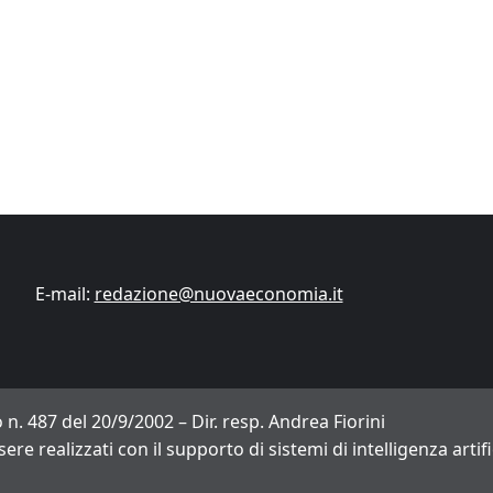
Finanza
Lifestyle
Trading online
ITCup, il Trading Bootcamp riparte il 18
marzo
Andrea Fiorini
14/03/2024
E-mail:
redazione@nuovaeconomia.it
 n. 487 del 20/9/2002 – Dir. resp. Andrea Fiorini
sere realizzati con il supporto di sistemi di intelligenza arti