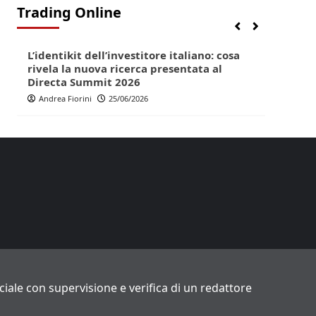
Trading Online
Finanza
Lifestyle
Trading online
Finan
L’identikit dell’investitore italiano: cosa
Direc
rivela la nuova ricerca presentata al
pop p
Directa Summit 2026
Andr
Andrea Fiorini
25/06/2026
ficiale con supervisione e verifica di un redattore