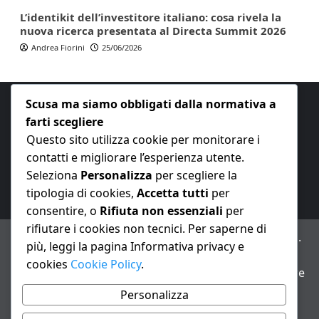
L’identikit dell’investitore italiano: cosa rivela la
nuova ricerca presentata al Directa Summit 2026
Andrea Fiorini
25/06/2026
Scusa ma siamo obbligati dalla normativa a
farti scegliere
Questo sito utilizza cookie per monitorare i
contatti e migliorare l’esperienza utente.
E-mail:
redazione@nuovaeconomia.it
Seleziona
Personalizza
per scegliere la
tipologia di cookies,
Accetta tutti
per
consentire, o
Rifiuta non essenziali
per
rifiutare i cookies non tecnici. Per saperne di
ANNO XXIII – Testata giornalistica reg. Trib. Milano n.
più, leggi la pagina Informativa privacy e
487 del 20/9/2002 – Dir. resp. Andrea Fiorini
cookies
Cookie Policy
.
Avviso IA: alcuni articoli di questo sito possono essere
realizzati con il supporto di sistemi di intelligenza
Personalizza
artificiale con supervisione e verifica di un redattore