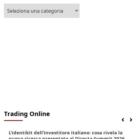
Seleziona
la
Categoria
Trading Online
Finanza
Lifestyle
Trading online
L’identikit dell’investitore italiano: cosa rivela la
nuova ricerca presentata al Directa Summit 2026