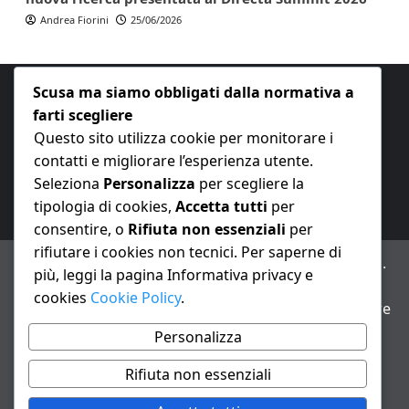
Andrea Fiorini
25/06/2026
Scusa ma siamo obbligati dalla normativa a
farti scegliere
Questo sito utilizza cookie per monitorare i
contatti e migliorare l’esperienza utente.
E-mail:
redazione@nuovaeconomia.it
Seleziona
Personalizza
per scegliere la
tipologia di cookies,
Accetta tutti
per
consentire, o
Rifiuta non essenziali
per
rifiutare i cookies non tecnici. Per saperne di
ANNO XXIII – Testata giornalistica reg. Trib. Milano n.
più, leggi la pagina Informativa privacy e
487 del 20/9/2002 – Dir. resp. Andrea Fiorini
cookies
Cookie Policy
.
Avviso IA: alcuni articoli di questo sito possono essere
realizzati con il supporto di sistemi di intelligenza
Personalizza
artificiale con supervisione e verifica di un redattore
Rifiuta non essenziali
Informativa privacy e cookie