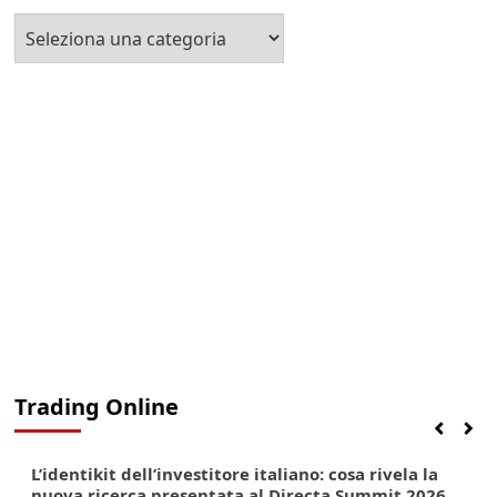
Seleziona
la
Categoria
Trading Online
Finanza
Lifestyle
Trading online
L’identikit dell’investitore italiano: cosa rivela la
nuova ricerca presentata al Directa Summit 2026