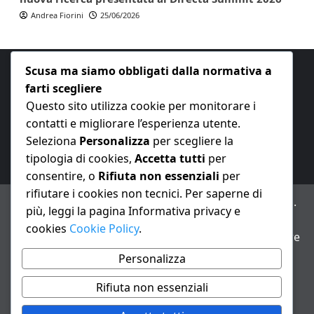
Andrea Fiorini
25/06/2026
Scusa ma siamo obbligati dalla normativa a
farti scegliere
Questo sito utilizza cookie per monitorare i
contatti e migliorare l’esperienza utente.
E-mail:
redazione@nuovaeconomia.it
Seleziona
Personalizza
per scegliere la
tipologia di cookies,
Accetta tutti
per
consentire, o
Rifiuta non essenziali
per
rifiutare i cookies non tecnici. Per saperne di
ANNO XXIII – Testata giornalistica reg. Trib. Milano n.
più, leggi la pagina Informativa privacy e
487 del 20/9/2002 – Dir. resp. Andrea Fiorini
cookies
Cookie Policy
.
Avviso IA: alcuni articoli di questo sito possono essere
realizzati con il supporto di sistemi di intelligenza
Personalizza
artificiale con supervisione e verifica di un redattore
Rifiuta non essenziali
Informativa privacy e cookie