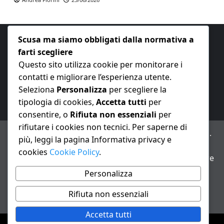
Scusa ma siamo obbligati dalla normativa a
farti scegliere
Questo sito utilizza cookie per monitorare i
contatti e migliorare l’esperienza utente.
E-mail:
redazione@nuovaeconomia.it
Seleziona
Personalizza
per scegliere la
tipologia di cookies,
Accetta tutti
per
consentire, o
Rifiuta non essenziali
per
rifiutare i cookies non tecnici. Per saperne di
ANNO XXIII – Testata giornalistica reg. Trib. Milano n.
più, leggi la pagina Informativa privacy e
487 del 20/9/2002 – Dir. resp. Andrea Fiorini
cookies
Cookie Policy
.
Avviso IA: alcuni articoli di questo sito possono essere
realizzati con il supporto di sistemi di intelligenza
Personalizza
artificiale con supervisione e verifica di un redattore
Rifiuta non essenziali
Informativa privacy e cookie
Accetta tutti