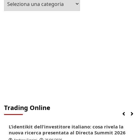
Seleziona
la
Categoria
Trading Online
Finanza
Lifestyle
Trading online
L’identikit dell’investitore italiano: cosa rivela la
nuova ricerca presentata al Directa Summit 2026
Andrea Fiorini
25/06/2026