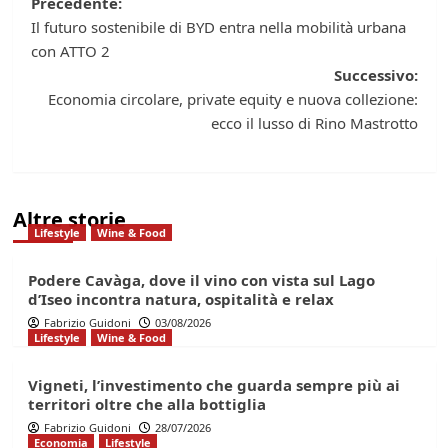
Navigazione
Precedente:
Il futuro sostenibile di BYD entra nella mobilità urbana
articolo
con ATTO 2
Successivo:
Economia circolare, private equity e nuova collezione:
ecco il lusso di Rino Mastrotto
Altre storie
Lifestyle
Wine & Food
Podere Cavàga, dove il vino con vista sul Lago
d’Iseo incontra natura, ospitalità e relax
Fabrizio Guidoni
03/08/2026
Lifestyle
Wine & Food
Vigneti, l’investimento che guarda sempre più ai
territori oltre che alla bottiglia
Fabrizio Guidoni
28/07/2026
Economia
Lifestyle