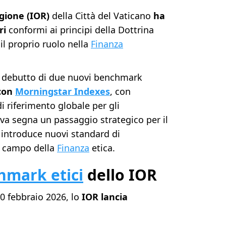
igione (IOR)
della Città del Vaticano
ha
ri
conformi ai principi della Dottrina
 il proprio ruolo nella
Finanza
il debutto di due nuovi benchmark
 con
Morningstar Indexes
, con
di riferimento globale per gli
ativa segna un passaggio strategico per il
 introduce nuovi standard di
l campo della
Finanza
etica.
hmark etici
dello IOR
10 febbraio 2026, lo
IOR lancia