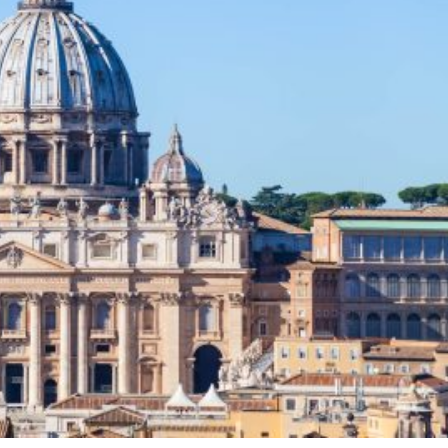
Finanza
Lifestyle
Trading online
e il 18
L’identikit dell’investitore italiano: cosa
rivela la nuova ricerca presentata al
Directa Summit 2026
Andrea Fiorini
25/06/2026