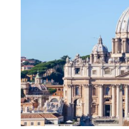
Finanza
Lifestyle
Trading online
ITCup, il Trading Bootcamp ripart
marzo
Andrea Fiorini
14/03/2024