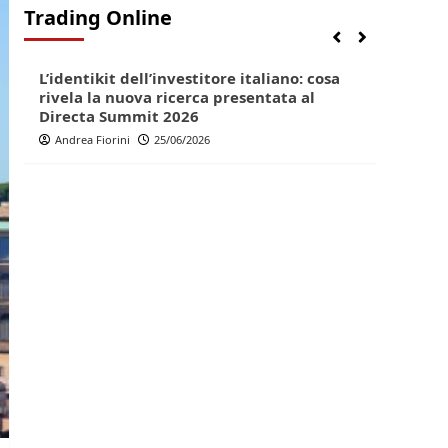
Trading Online
Finanza
Trading online
Finan
Directa Summit 2026: un grande evento
Ricer
pop per investitori e trader
frena
Andrea Fiorini
20/05/2026
Andr