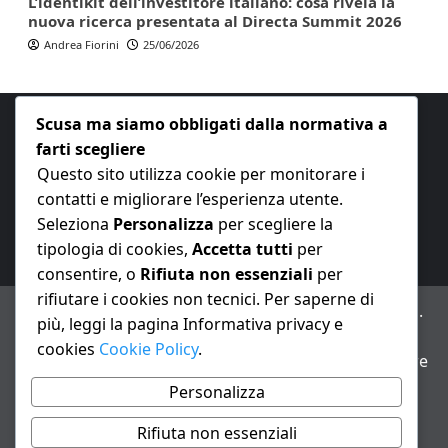
L’identikit dell’investitore italiano: cosa rivela la
nuova ricerca presentata al Directa Summit 2026
Andrea Fiorini
25/06/2026
Scusa ma siamo obbligati dalla normativa a
farti scegliere
Questo sito utilizza cookie per monitorare i
contatti e migliorare l’esperienza utente.
E-mail:
redazione@nuovaeconomia.it
Seleziona
Personalizza
per scegliere la
tipologia di cookies,
Accetta tutti
per
consentire, o
Rifiuta non essenziali
per
rifiutare i cookies non tecnici. Per saperne di
ANNO XXIII – Testata giornalistica reg. Trib. Milano n.
più, leggi la pagina Informativa privacy e
487 del 20/9/2002 – Dir. resp. Andrea Fiorini
cookies
Cookie Policy
.
Avviso IA: alcuni articoli di questo sito possono essere
realizzati con il supporto di sistemi di intelligenza
Personalizza
artificiale con supervisione e verifica di un redattore
Rifiuta non essenziali
Informativa privacy e cookie