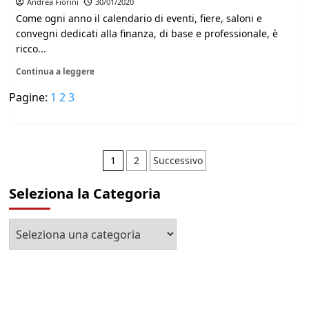
Andrea Fiorini
30/01/2020
Come ogni anno il calendario di eventi, fiere, saloni e
convegni dedicati alla finanza, di base e professionale, è
ricco...
Continua a leggere
Pagine:
1
2
3
Paginazione
1
2
Successivo
degli
Seleziona la Categoria
articoli
Seleziona
la
Categoria