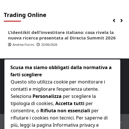
Trading Online
Finanza
Lifestyle
Trading online
L’identikit dell’investitore italiano: cosa rivela la
nuova ricerca presentata al Directa Summit 2026
Andrea Fiorini
25/06/2026
Scusa ma siamo obbligati dalla normativa a
farti scegliere
Questo sito utilizza cookie per monitorare i
contatti e migliorare l’esperienza utente.
E-mail:
redazione@nuovaeconomia.it
Seleziona
Personalizza
per scegliere la
tipologia di cookies,
Accetta tutti
per
consentire, o
Rifiuta non essenziali
per
rifiutare i cookies non tecnici. Per saperne di
ANNO XXIII – Testata giornalistica reg. Trib. Milano n.
più, leggi la pagina Informativa privacy e
487 del 20/9/2002 – Dir. resp. Andrea Fiorini