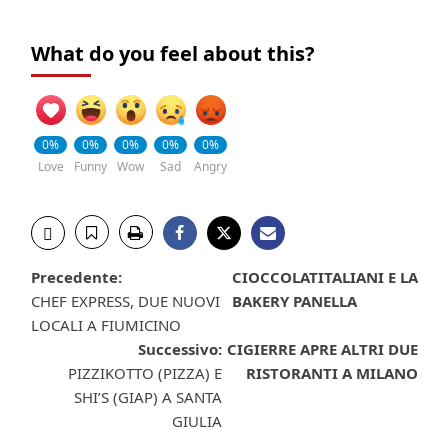
What do you feel about this?
0%
0%
0%
0%
0%
Love
Funny
Wow
Sad
Angry
Navigazione
Precedente:
CIOCCOLATITALIANI E LA
CHEF EXPRESS, DUE NUOVI
BAKERY PANELLA
articolo
LOCALI A FIUMICINO
Successivo:
CIGIERRE APRE ALTRI DUE
PIZZIKOTTO (PIZZA) E
RISTORANTI A MILANO
SHI’S (GIAP) A SANTA
GIULIA