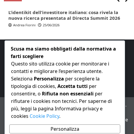
L’identikit dell’investitore italiano: cosa rivela la
nuova ricerca presentata al Directa Summit 2026
Andrea Fiorini
25/06/2026
Scusa ma siamo obbligati dalla normativa a
farti scegliere
Questo sito utilizza cookie per monitorare i
contatti e migliorare l’esperienza utente.
E-mail:
redazione@nuovaeconomia.it
Seleziona
Personalizza
per scegliere la
tipologia di cookies,
Accetta tutti
per
consentire, o
Rifiuta non essenziali
per
rifiutare i cookies non tecnici. Per saperne di
ANNO XXIII – Testata giornalistica reg. Trib. Milano n.
più, leggi la pagina Informativa privacy e
487 del 20/9/2002 – Dir. resp. Andrea Fiorini
cookies
Cookie Policy
.
Avviso IA: alcuni articoli di questo sito possono essere
realizzati con il supporto di sistemi di intelligenza
Personalizza