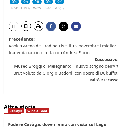
0%
0%
0%
0%
0%
Love
Funny
Wow
Sad
Angry
Navigazione
Precedente:
Rankia Arena del Trading Live: il 19 novembre i migliori
articolo
trader italiani in diretta con Andrea Fiorini
Successivo:
Museo Broggi di Melegnano: il nuovo scrigno dell’Art
Brut voluto da Giorgio Bedoni, con opere di Dubuffet,
Miró e Picasso
Altre storie
Lifestyle
Wine & Food
Podere Cavàga, dove il vino con vista sul Lago