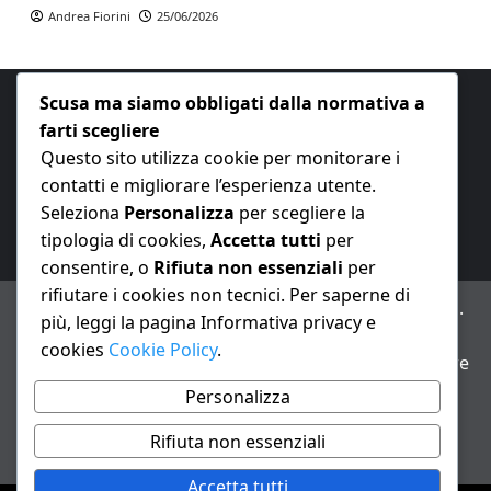
Andrea Fiorini
25/06/2026
Scusa ma siamo obbligati dalla normativa a
farti scegliere
Questo sito utilizza cookie per monitorare i
contatti e migliorare l’esperienza utente.
E-mail:
redazione@nuovaeconomia.it
Seleziona
Personalizza
per scegliere la
tipologia di cookies,
Accetta tutti
per
consentire, o
Rifiuta non essenziali
per
rifiutare i cookies non tecnici. Per saperne di
ANNO XXIII – Testata giornalistica reg. Trib. Milano n.
più, leggi la pagina Informativa privacy e
487 del 20/9/2002 – Dir. resp. Andrea Fiorini
cookies
Cookie Policy
.
Avviso IA: alcuni articoli di questo sito possono essere
realizzati con il supporto di sistemi di intelligenza
Personalizza
artificiale con supervisione e verifica di un redattore
Rifiuta non essenziali
Informativa privacy e cookie
Accetta tutti