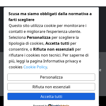
Scusa ma siamo obbligati dalla normativa a
farti scegliere
Questo sito utilizza cookie per monitorare i
contatti e migliorare l’esperienza utente.
E-mail:
redazione@nuovaeconomia.it
Seleziona
Personalizza
per scegliere la
tipologia di cookies,
Accetta tutti
per
consentire, o
Rifiuta non essenziali
per
rifiutare i cookies non tecnici. Per saperne di
ANNO XXIII – Testata giornalistica reg. Trib. Milano n.
più, leggi la pagina Informativa privacy e
487 del 20/9/2002 – Dir. resp. Andrea Fiorini
cookies
Cookie Policy
.
Avviso IA: alcuni articoli di questo sito possono essere
realizzati con il supporto di sistemi di intelligenza
Personalizza
artificiale con supervisione e verifica di un redattore
Rifiuta non essenziali
Informativa privacy e cookie
Accetta tutti
Diritto d'autore &copia; {anno} Tutti i diritti riservati.
Powered by