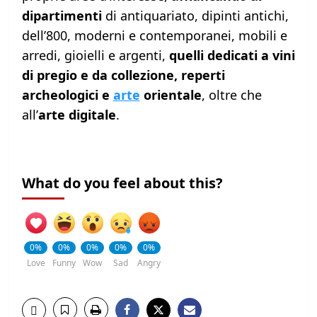
dipartimenti
di antiquariato, dipinti antichi,
dell’800, moderni e contemporanei, mobili e
arredi, gioielli e argenti,
quelli dedicati a vini
di pregio e da collezione, reperti
archeologici e
arte
orientale
, oltre che
all’
arte digitale
.
What do you feel about this?
0%
0%
0%
0%
0%
Love
Funny
Wow
Sad
Angry