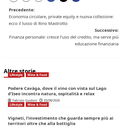
Navigazione
Precedente:
Economia circolare, private equity e nuova collezione:
articolo
ecco il lusso di Rino Mastrotto
Successivo:
Finanza personale: cresce l’uso del credito, ma serve più
educazione finanziaria
Altre storie
Lifestyle
Wine & Food
Podere Cavàga, dove il vino con vista sul Lago
d’Iseo incontra natura, ospitalità e relax
Fabrizio Guidoni
03/08/2026
Lifestyle
Wine & Food
Vigneti, l’investimento che guarda sempre più ai
territori oltre che alla bottiglia