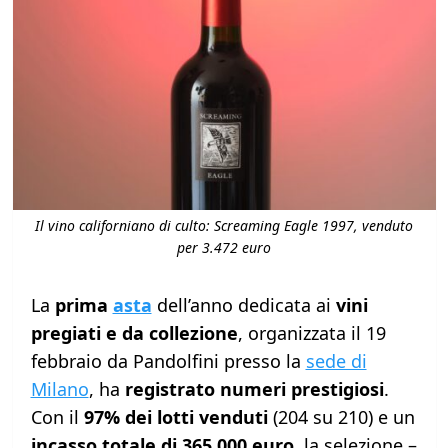
Il vino californiano di culto: Screaming Eagle 1997, venduto
per 3.472 euro
La
prima
asta
dell’anno dedicata ai
vini
pregiati e da collezione
, organizzata il 19
febbraio da Pandolfini presso la
sede di
Milano
, ha
registrato numeri prestigiosi
.
Con il
97% dei lotti venduti
(204 su 210) e un
incasso totale di 365.000 euro
, la selezione –