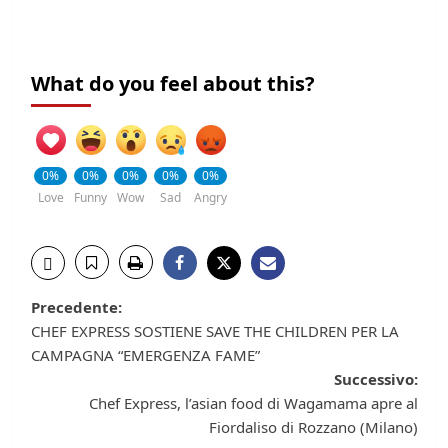
What do you feel about this?
0%
0%
0%
0%
0%
Love
Funny
Wow
Sad
Angry
Navigazione
Precedente:
CHEF EXPRESS SOSTIENE SAVE THE CHILDREN PER LA
articolo
CAMPAGNA “EMERGENZA FAME”
Successivo:
Chef Express, l’asian food di Wagamama apre al
Fiordaliso di Rozzano (Milano)