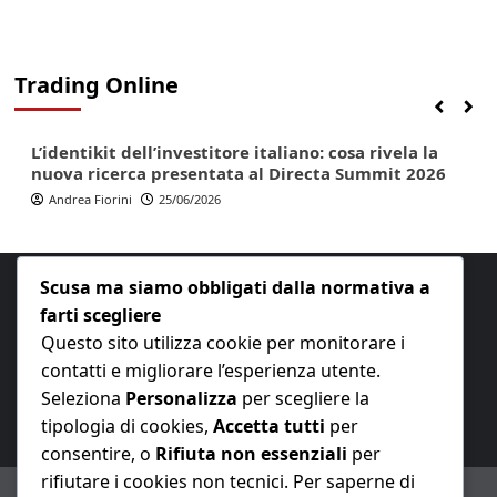
Trading Online
Finanza
Lifestyle
Trading online
L’identikit dell’investitore italiano: cosa rivela la
nuova ricerca presentata al Directa Summit 2026
Andrea Fiorini
25/06/2026
Scusa ma siamo obbligati dalla normativa a
farti scegliere
Questo sito utilizza cookie per monitorare i
contatti e migliorare l’esperienza utente.
E-mail:
redazione@nuovaeconomia.it
Seleziona
Personalizza
per scegliere la
tipologia di cookies,
Accetta tutti
per
consentire, o
Rifiuta non essenziali
per
rifiutare i cookies non tecnici. Per saperne di
ANNO XXIII – Testata giornalistica reg. Trib. Milano n.